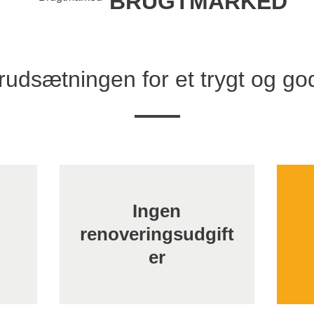
BRUGTMARKED
orudsætningen for et trygt og go
Ingen
renoveringsudgift
er