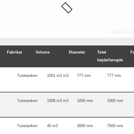
Nulstil søg
Fabrikat
Volume
Diameter
Total
F
højde/længde
Tunetanken
1001 m3
777 mm
777 mm
Tunetanken
1008 m3
1000 mm
1000 mm
Tunetanken
40
3000 mm
7500 mm