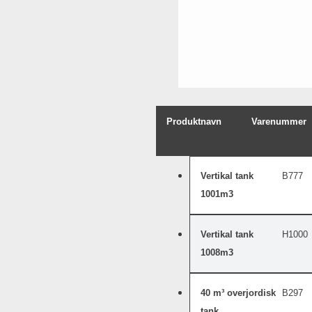
Produktnavn
Varenummer
Vertikal tank
B777
1001m3
Vertikal tank
H1000
1008m3
40 m³ overjordisk
B297
tank