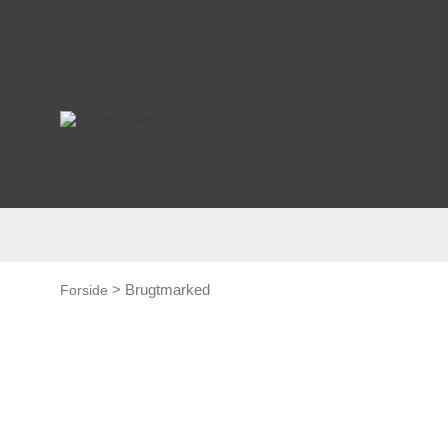
This form is temporarily unavailable.
>
Brugtmarked
Forside