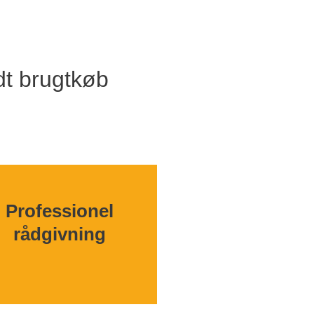
dt brugtkøb
Professionel
rådgivning