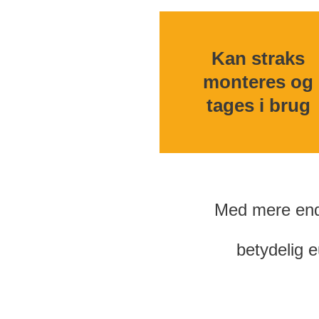
Kan straks
monteres og
tages i brug
Med mere end 
betydelig e