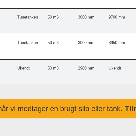
Tunetanken
50
3000 mm
9700 mm
Tunetanken
50
3000 mm
8950 mm
Ukendt
50
2900 mm
Ukendt
Tunetanken
60
3000 mm
11200 mm
år vi modtager en brugt silo eller tank.
Til
Tunetanken
60
3000 mm
10350 mm