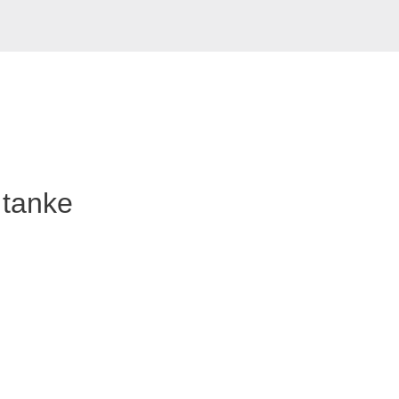
transparent
Se produkt
brugtmarked
Hvid
Se produkt
eller tank.
Hvid
Se produkt
 tanke
Hvid
Se produkt
transparent
Se produkt
Hvid
Se produkt