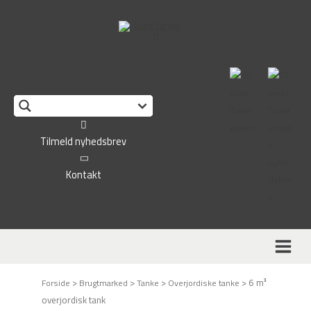
This form is temporarily unavailable.
Tilmeld nyhedsbrev
Kontakt
>
>
>
>
6 m³
Forside
Brugtmarked
Tanke
Overjordiske tanke
overjordisk tank