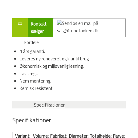
Kontakt
sælger
Fordele
1 års garanti.
Leveres ny renoveret og klar til brug.
Økonomisk og miljøvenlig løsning.
Lav vægt.
Nem montering.
Kemisk resistent.
Specifikationer
Specifikationer
Variant:
Volume:
Fabrikat:
Diameter:
Totalhøjde:
Farve: