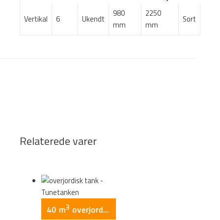
980
2250
Vertikal
6
Ukendt
Sort
mm
mm
Relaterede varer
3
40 m
overjordisk tank