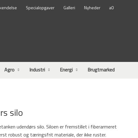
kendelse
Specialopgaver
Galleri
Nyheder
Agro
Industri
Energi
Brugtmarked
s silo
tanken udendørs silo. Siloen er fremstillet i fiberarmeret
st robust og tæringsfrit materiale, der ikke ruster.