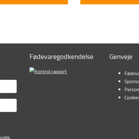
Fødevaregodkendelse
Genveje
Fødeva
Sponso
Person
Cookies
olitik
.