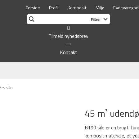
Forside
Profil
Komposit
Miljø
Fødevaregod
Tilmeld nyhedsbrev
Kontakt
rs silo
45 m³ udendør
B199 silo er en brugt Tune
kompositmateriale, et yder