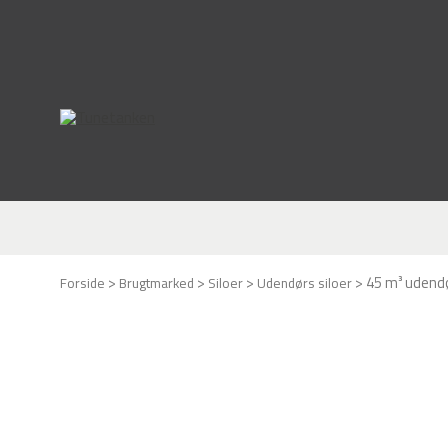
This form is temporarily unavailable.
This form is temporarily unavailable.
>
>
>
>
45 m³ udendø
Forside
Brugtmarked
Siloer
Udendørs siloer