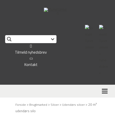
This form is temporarily unavailable.
Tilmeld nyhedsbrev
Kontakt
>
>
>
>
20 m³
Forside
Brugtmarked
Siloer
Udendørs siloer
udendørs silo