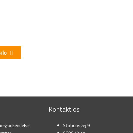
ilo
Kontakt os
regodkendelse
Stationsvej 9
rater
6600 Vejen