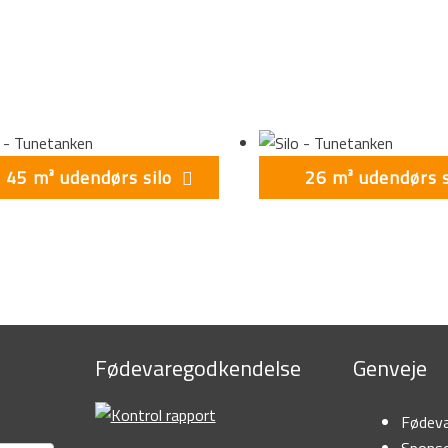
45 m³ udendørs silo
26 m³ udendørs s
Fødevaregodkendelse
Genveje
Fødeva
Sponso