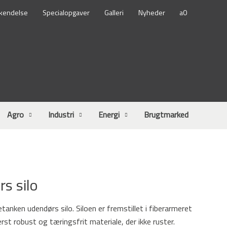
kendelse
Specialopgaver
Galleri
Nyheder
Agro
Industri
Energi
Brugtmarked
s silo
tanken udendørs silo. Siloen er fremstillet i fiberarmeret
st robust og tæringsfrit materiale, der ikke ruster.