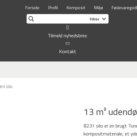
Forside
Profil
Komposit
Miljø
Fødevaregod
Tilmeld nyhedsbrev
Kontakt
rs silo
13 m³ udendør
B231 silo er en brugt Tune
kompositmateriale, et yder