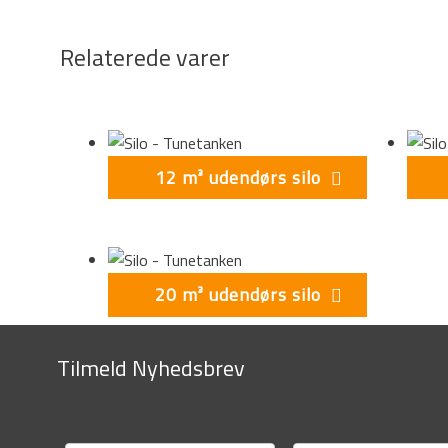
Relaterede varer
12 m³ udendørs silo
20 m³ udendørs silo
Tilmeld Nyhedsbrev