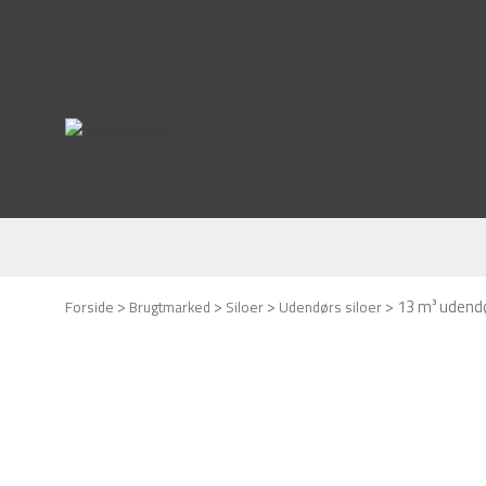
This form is temporarily unavailable.
This form is temporarily unavailable.
>
>
>
>
13 m³ udendø
Forside
Brugtmarked
Siloer
Udendørs siloer