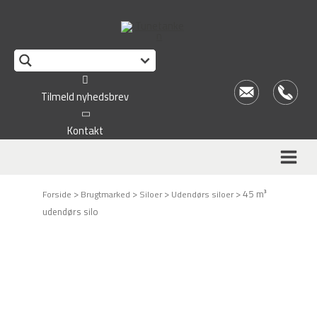
This form is temporarily unavailable.
Tilmeld nyhedsbrev
Kontakt
>
>
>
>
45 m³
Forside
Brugtmarked
Siloer
Udendørs siloer
udendørs silo