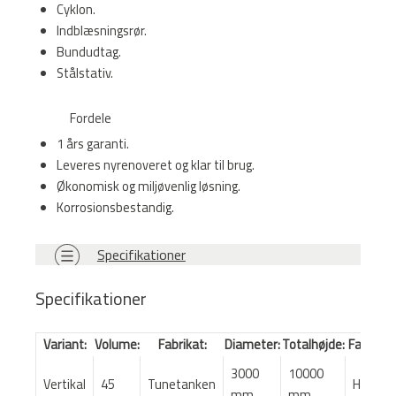
Cyklon.
Indblæsningsrør.
Bundudtag.
Stålstativ.
Fordele
1 års garanti.
Leveres nyrenoveret og klar til brug.
Økonomisk og miljøvenlig løsning.
Korrosionsbestandig.
Specifikationer
Specifikationer
Variant:
Volume:
Fabrikat:
Diameter:
Totalhøjde:
Farve:
3000
10000
Vertikal
45
Tunetanken
Hvid
mm
mm