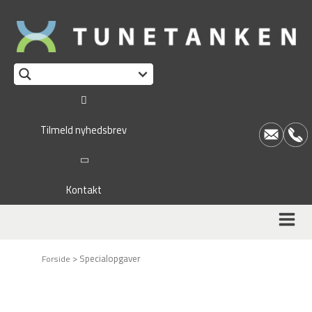
This form is temporarily unavailable.
Tilmeld nyhedsbrev
Kontakt
>
Specialopgaver
Forside