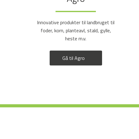
Innovative produkter til landbruget til
foder, korn, planteavl, stald, gylle,
heste m.v.
Gå til Agro