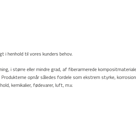
t i henhold til vores kunders behov.
ning, i større eller mindre grad, af fiberarmerede kompositmateria
Produkterne opnår således fordele som ekstrem styrke, korrosions
old, kemikalier, fødevarer, luft, m.v.