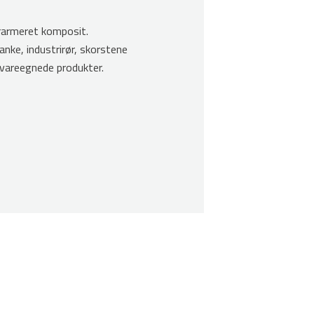
erarmeret komposit.
tanke, industrirør, skorstene
evareegnede produkter.