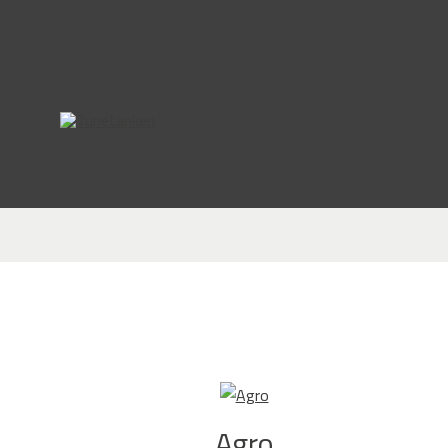
This form is temporarily unavailable.
Agro