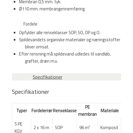
Membran 0,5 mm. tyk.
Ø110 mm. membrangennemføring.
Fordele
Opfylder alle renseklasser SOP, SO, OP og O.
Spildevandets organiske materialer og næringsstoffer
bliver omsat.
Efter rensning må spildevand udledes til vandløb,
grøfter, dræn m.v.
Specifikationer
Specifikationer
PE
Typer
Fordelerrør
Renseklasse
Materiale
membran
5 PE
2 x 16 m
SOP
96 m²
Komposit
KGV