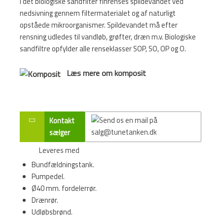
I det biologiske sandfilter finrenses spildevandet ved
nedsivning gennem filtermaterialet og af naturligt
opståede mikroorganismer. Spildevandet må efter
rensning udledes til vandløb, grøfter, dræn m.v. Biologiske
sandfiltre opfylder alle renseklasser SOP, SO, OP og O.
Læs mere om komposit
Kontakt
sælger
Leveres med
Bundfældningstank.
Pumpedel.
Ø40 mm. fordelerrør.
Drænrør.
Udløbsbrønd.