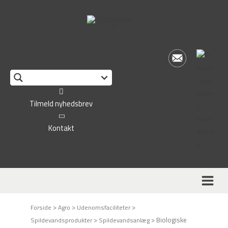
Tilmeld nyhedsbrev
Kontakt
>
>
>
Forside
Agro
Udenomsfaciliteter
>
>
Biologiske
Spildevandsprodukter
Spildevandsanlæg