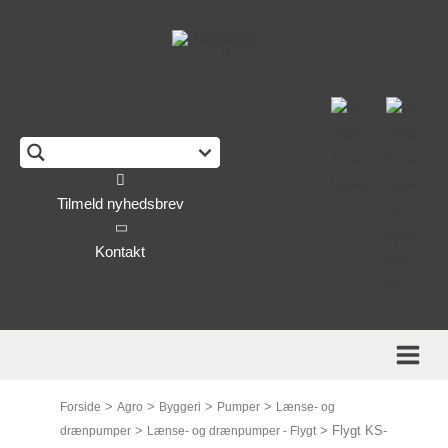
This form is temporarily unavailable.
Tilmeld nyhedsbrev
Kontakt
>
>
>
>
Forside
Agro
Byggeri
Pumper
Lænse- og
>
>
Flygt KS-
drænpumper
Lænse- og drænpumper - Flygt