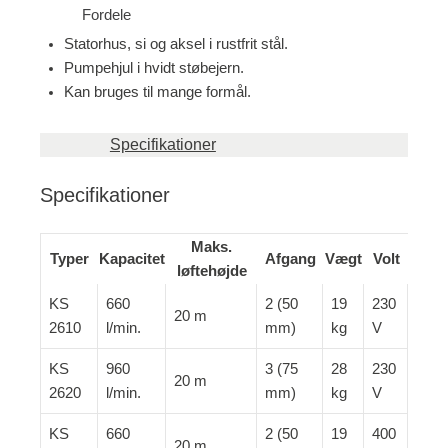
Fordele
Statorhus, si og aksel i rustfrit stål.
Pumpehjul i hvidt støbejern.
Kan bruges til mange formål.
Specifikationer
Specifikationer
Maks.
Typer
Kapacitet
Afgang
Vægt
Volt
løftehøjde
KS
660
2 (50
19
230
20 m
2610
l/min.
mm)
kg
V
KS
960
3 (75
28
230
20 m
2620
l/min.
mm)
kg
V
KS
660
2 (50
19
400
20 m