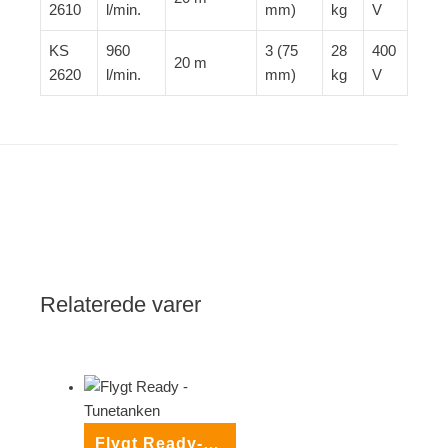
2610
l/min.
mm)
kg
V
KS
960
3 (75
28
400
20 m
2620
l/min.
mm)
kg
V
Relaterede varer
Flygt Ready-serie pumper