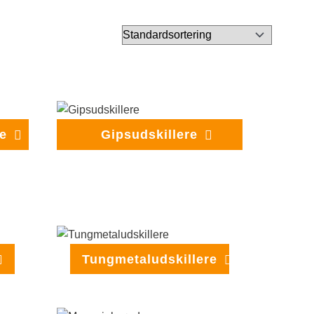
re
Gipsudskillere
Tungmetaludskillere