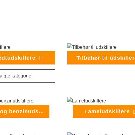
edtudskillere
Tilbehør til udskille
Olie- og benzinudskillere
Lameludskillere