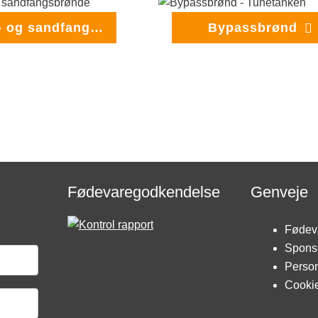
Slam- og sandfangsbrønde
Bypassbrønd
Fødevaregodkendelse
Genveje
Fødev
Spons
Person
Cookie