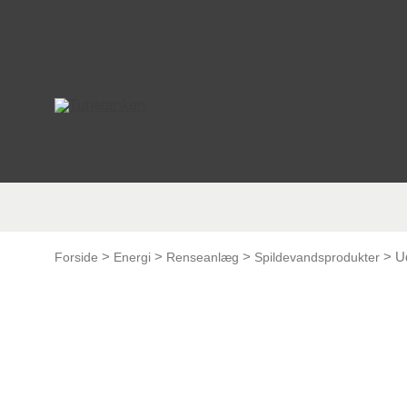
This form is temporarily unavailable.
>
>
>
>
Ud
Forside
Energi
Renseanlæg
Spildevandsprodukter