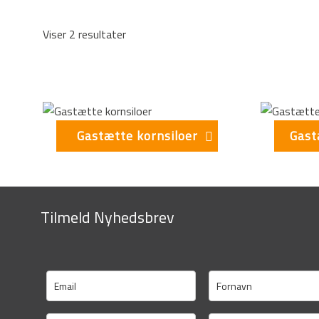
Viser 2 resultater
This form is temporarily unavailable.
Gastætte kornsiloer
Gast
Tilmeld Nyhedsbrev