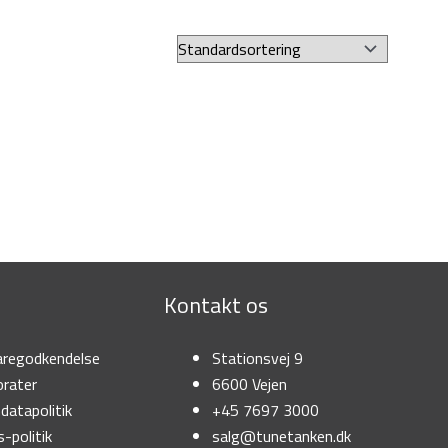
Kontakt os
regodkendelse
Stationsvej 9
rater
6600 Vejen
datapolitik
+45 7697 3000
-politik
salg@tunetanken.dk