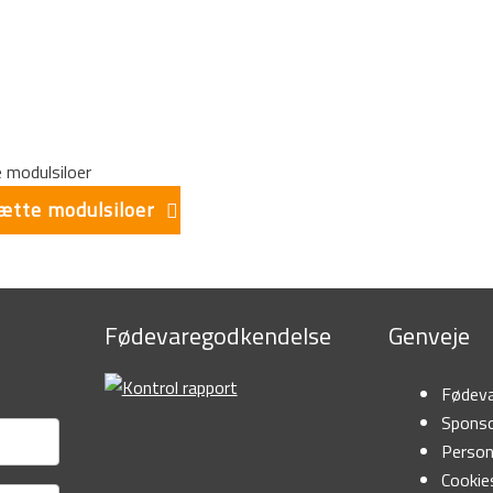
ætte modulsiloer
Fødevaregodkendelse
Genveje
Fødeva
Sponso
Person
Cookies