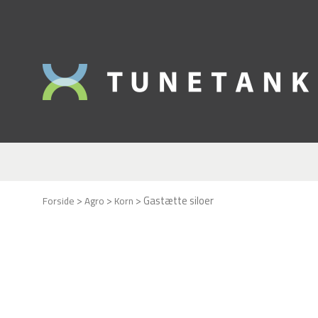
>
>
>
Gastætte siloer
Forside
Agro
Korn