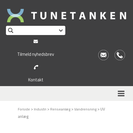
Tilmeld nyhedsbrev
Kontakt
>
>
>
>
UV
Forside
Industri
Renseanlæg
Vandrensning
anlæg