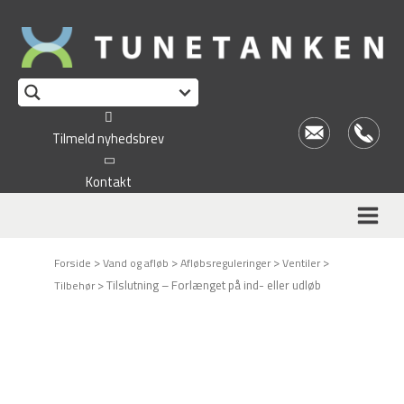
This form is temporarily unavailable.
Tilmeld nyhedsbrev
Kontakt
>
>
>
>
Forside
Vand og afløb
Afløbsreguleringer
Ventiler
>
Tilslutning – Forlænget på ind- eller udløb
Tilbehør