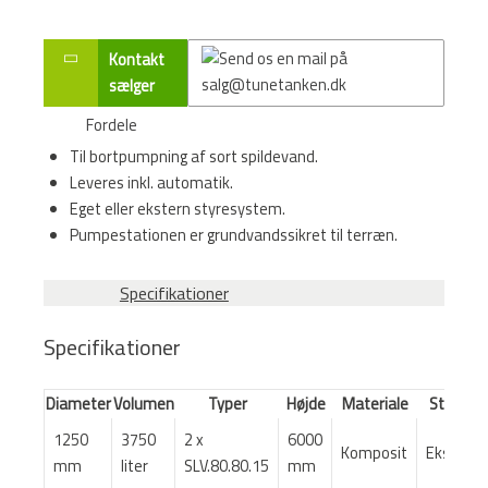
Kontakt
sælger
Fordele
Til bortpumpning af sort spildevand.
Leveres inkl. automatik.
Eget eller ekstern styresystem.
Pumpestationen er grundvandssikret til terræn.
Specifikationer
Specifikationer
Diameter
Volumen
Typer
Højde
Materiale
Styring
1250
3750
2 x
6000
Komposit
Ekstern
mm
liter
SLV.80.80.15
mm