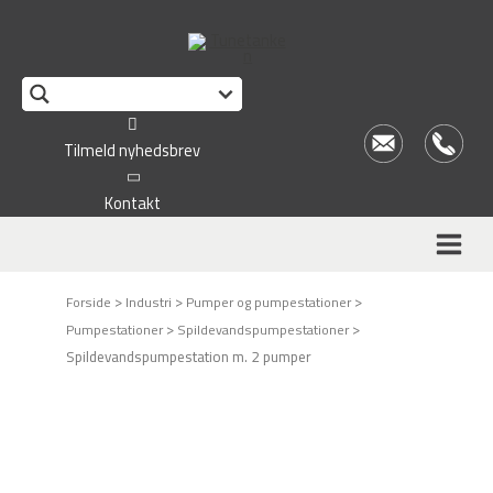
This form is temporarily unavailable.
Tilmeld nyhedsbrev
Kontakt
>
>
>
Forside
Industri
Pumper og pumpestationer
>
>
Pumpestationer
Spildevandspumpestationer
Spildevandspumpestation m. 2 pumper