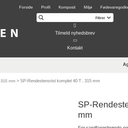
Forside
Profil
Komposit
Miljø
Fødevaregodk
Tilmeld nyhedsbrev
Kontakt
A
>
SP-Rendestensrist komplet 40 T . 315 mm
- 315 mm
SP-Rendesten
mm
For sandfangsbrønde og 