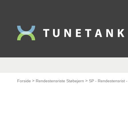
This form is temporarily unavailable.
This form is temporarily unavailable.
>
>
Forside
Rendestensriste Støbejern
SP - Rendestensrist 