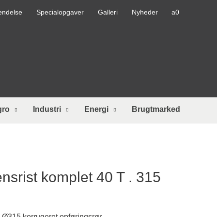
endelse
Specialopgaver
Galleri
Nyheder
gro
Industri
Energi
Brugtmarked
srist komplet 40 T . 315
Ø315 korrugeret opføringsrør.