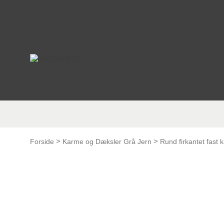
This form is temporarily unavailable.
This form is temporarily unavailable.
>
>
Forside
Karme og Dæksler Grå Jern
Rund firkantet fast