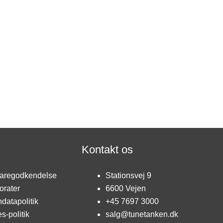
Kontakt os
aregodkendelse
Stationsvej 9
orater
6600 Vejen
datapolitik
+45 7697 3000
s-politik
salg@tunetanken.dk