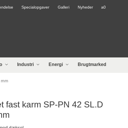
endelse
Specialopgaver
Galleri
Nyheder
o
Industri
Energi
Brugtmarked
25 mm
et fast karm SP-PN 42 SL.D
 mm
 med dæksel.