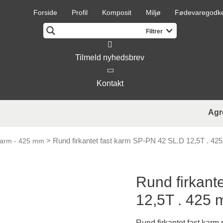
Forside
Profil
Komposit
Miljø
Fødevaregodk
Tilmeld nyhedsbrev
Kontakt
Agr
>
Rund firkantet fast karm SP-PN 42 SL.D 12,5T . 4
 karm - 425 mm
Rund firkant
12,5T . 425
Rund firkantet fast karm