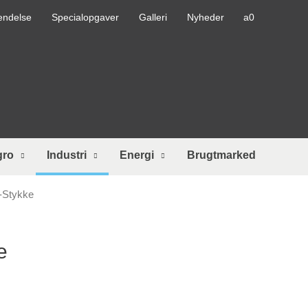
endelse
Specialopgaver
Galleri
Nyheder
gro
Industri
Energi
Brugtmarked
-Stykke
e