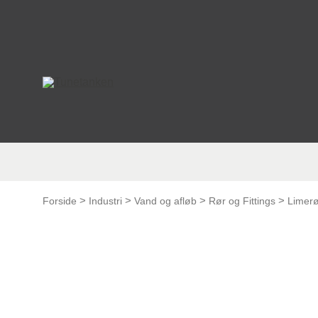
This form is temporarily unavailable.
This form is temporarily unavailable.
>
>
>
>
Forside
Industri
Vand og afløb
Rør og Fittings
Limerør