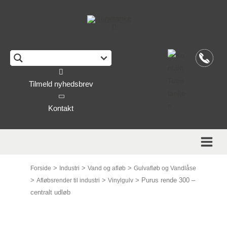
This form is temporarily unavailable.
Tilmeld nyhedsbrev
Kontakt
>
>
>
Forside
Industri
Vand og afløb
Gulvafløb og Vandlåse
>
>
>
Purus rende 300 –
Afløbsrender til industri
Vinylgulv
centralt udløb