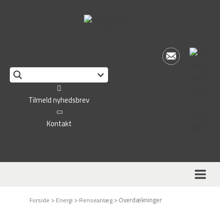
This form is temporarily unavailable.
Tilmeld nyhedsbrev
Kontakt
>
>
>
Overdækninger
Forside
Energi
Renseanlæg