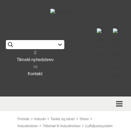
This form is temporarily unavailable.
Tilmeld nyhedsbrev
Kontakt
>
>
>
>
Forside
Industri
Tanke og siloer
Siloer
>
>
Luftdysesystem
Industrisiloer
Tilbehør til Industrisiloer