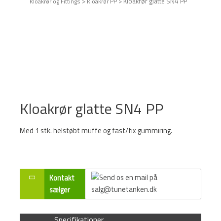
>
>
Kloakrør glatte SN4 PP
Kloakrør og Fittings
Kloakrør PP
Kloakrør glatte SN4 PP
Med 1 stk. helstøbt muffe og fast/fix gummiring.
Kontakt
sælger
Specifikationer