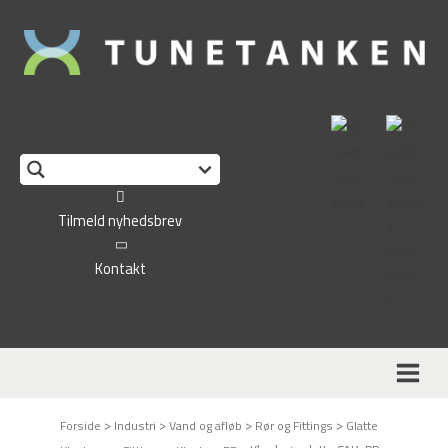
Tilmeld nyhedsbrev
Kontakt
>
>
>
>
Forside
Industri
Vand og afløb
Rør og Fittings
Glatte