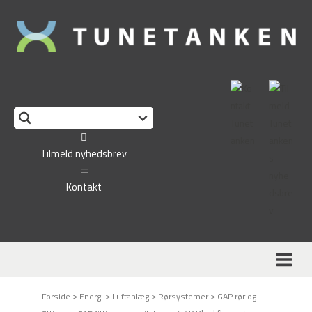
This form is temporarily unavailable.
Tilmeld nyhedsbrev
Kontakt
>
>
>
>
Forside
Energi
Luftanlæg
Rørsystemer
GAP rør og