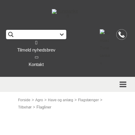
This form is temporarily unavailable.
Tilmeld nyhedsbrev
Kontakt
>
>
>
>
Forside
Agro
Have og anlæg
Flagstænger
>
Flagliner
Tilbehør