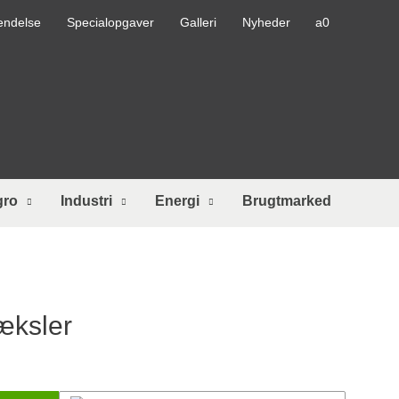
endelse
Specialopgaver
Galleri
Nyheder
gro
Industri
Energi
Brugtmarked
æksler