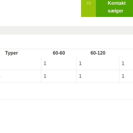
Kontakt
sælger
Typer
60-60
60-120
1
1
1
s
1
1
1