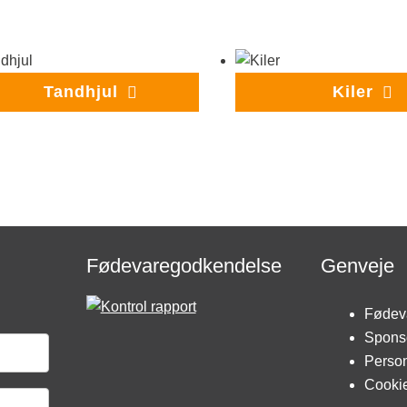
Tandhjul
Kiler
Fødevaregodkendelse
Genveje
Fødev
Spons
Person
Cookie