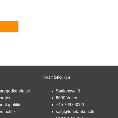
Kontakt os
aregodkendelse
Stationsvej 9
orater
6600 Vejen
datapolitik
+45 7697 3000
s-politik
salg@tunetanken.dk