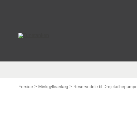
This form is temporarily unavailable.
This form is temporarily unavailable.
>
>
Forside
Minkgylleanlæg
Reservedele til Drejekolbepump