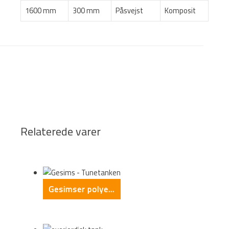
1600 mm
300 mm
Påsvejst
Komposit
This form is temporarily unavailable.
This form is temporarily unavailable.
Relaterede varer
Gesimser polyesterbeton