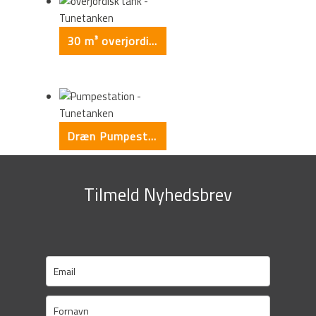
30 m³ overjordisk tank
Dræn Pumpestationer SP1250 – 2 x SL1.50.80.22
Tilmeld Nyhedsbrev