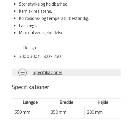
Stor styrke og holdbarhed.
Kemisk resistens.
Korrosions- og temperaturbestandig.
Lav vægt.
Minimal vedligeholdelse.
Design
300 x 300 til 500 x 250.
Specifikationer
Specifikationer
Længde
Bredde
Højde
550 mm
350 mm
200 mm