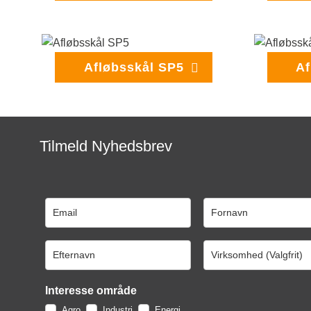
Afløbsskål SP5
Af
Tilmeld Nyhedsbrev
Interesse område
Agro
Industri
Energi