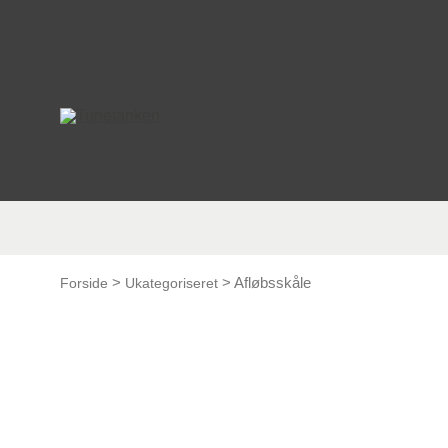
This form is temporarily unavailable.
>
>
Afløbsskåle
Forside
Ukategoriseret