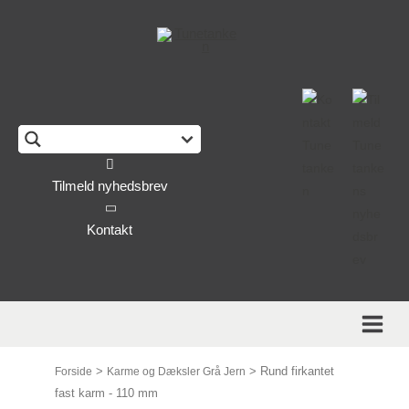
This form is temporarily unavailable.
Tilmeld nyhedsbrev
Kontakt
>
>
Rund firkantet
Forside
Karme og Dæksler Grå Jern
fast karm - 110 mm