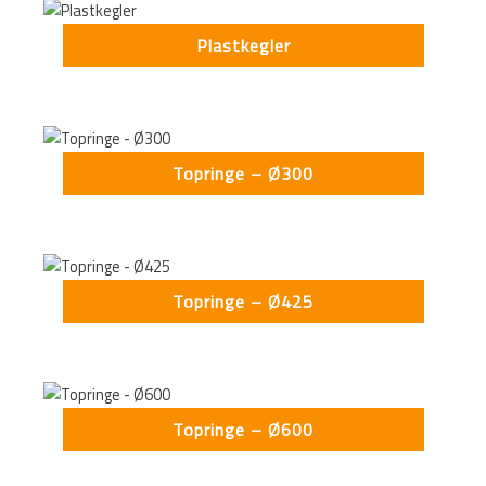
Plastkegler
Topringe – Ø300
Topringe – Ø425
Topringe – Ø600
This form is temporarily unavailable.