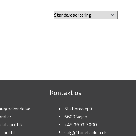
Kontakt os
regodkendelse
Stationsvej 9
rater
6600 Vejen
datapolitik
+45 7697 3000
-politik
salg@tunetanken.dk