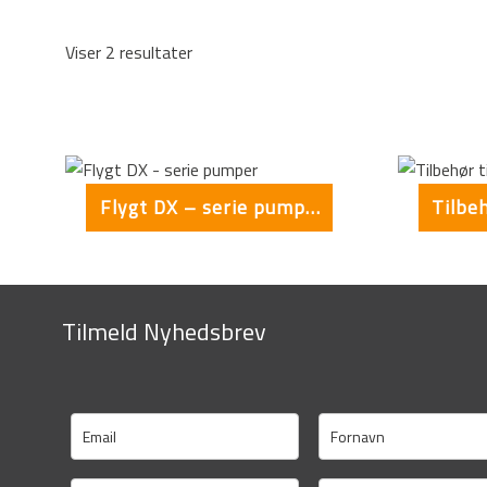
Viser 2 resultater
This form is temporarily unavailable.
Flygt DX – serie pumper
Tilmeld Nyhedsbrev