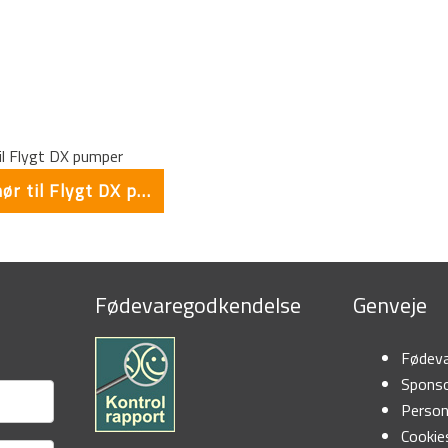
Tilbehør til Flygt DX pumper
Fødevaregodkendelse
Genveje
Fødeva
Sponso
Person
Cookies