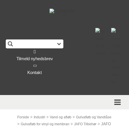
This form is temporarily unavailable.
Tilmeld nyhedsbrev
Kontakt
>
>
>
Forside
Industri
Vand og afløb
Gulvafløb og Vandlåse
>
>
>
JAFO
Gulvafløb for vinyl og membran
JAFO Tilbehør